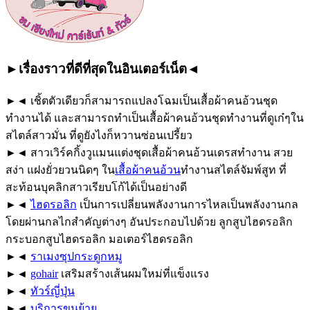
►เรื่องราวที่ดีที่สุดในอินเตอร์เน็ต◄
►◄ เชิ้ตตัวเดียวก็สามารถแปลงโฉมเป็นเสื้อผ้าคนอ้วนชุด
ทำงานได้ และสามารถทำเป็นเสื้อผ้าคนอ้วนชุดทำงานที่ดูเก๋ๆใน
สไตล์สาวมั่น ที่ดูยังไงก็หวานซ่อนเปรี้ยว
►◄ สาวเวิร์คกิ้งวูแมนแต่งชุดเสื้อผ้าคนอ้วนเดรสทำงาน สวย
สง่า แฝงยั่วยวนนิดๆ ใน
เสื้อผ้าคนอ้วน
ทำงานสไตล์จัมพ์สูท ที่
สะท้อนบุคลิกสาวเรียบโก้ได้เป็นอย่างดี
►◄
ไฮดรอลิก
เป็นการเปลี่ยนพลังงานการไหลเป็นพลังงานกล
โดยผ่านกลไกสำคัญต่างๆ อันประกอบไปด้วย ลูกสูบไฮดรอลิก
กระบอกสูบไฮดรอลิก มอเตอร์ไฮดรอลิก
►◄
ราเมงซุปกระดูกหมู
►◄
gohair
เสริมสร้างเส้นผมใหม่ที่แข็งแรง
►◄
ทัวร์ญี่ปุ่น
►◄
บริการขนย้าย