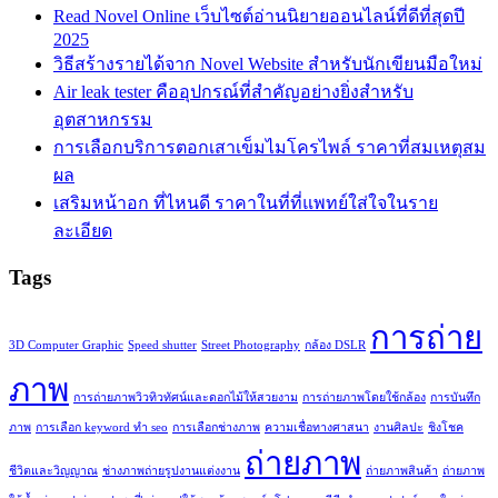
Read Novel Online เว็บไซต์อ่านนิยายออนไลน์ที่ดีที่สุดปี
2025
วิธีสร้างรายได้จาก Novel Website สำหรับนักเขียนมือใหม่
Air leak tester คืออุปกรณ์ที่สำคัญอย่างยิ่งสำหรับ
อุตสาหกรรม
การเลือกบริการตอกเสาเข็มไมโครไพล์ ราคาที่สมเหตุสม
ผล
เสริมหน้าอก ที่ไหนดี ราคาในที่ที่แพทย์ใส่ใจในราย
ละเอียด
Tags
การถ่าย
3D Computer Graphic
Speed shutter
Street Photography
กล้อง DSLR
ภาพ
การถ่ายภาพวิวทิวทัศน์และดอกไม้ให้สวยงาม
การถ่ายภาพโดยใช้กล้อง
การบันทึก
ภาพ
การเลือก keyword ทำ seo
การเลือกช่างภาพ
ความเชื่อทางศาสนา
งานศิลปะ
ชิงโชค
ถ่ายภาพ
ชีวิตและวิญญาณ
ช่างภาพถ่ายรูปงานแต่งงาน
ถ่ายภาพสินค้า
ถ่ายภาพ