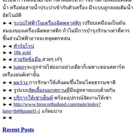
น้ำ หรือต่อสายน้ำประปาเข้ากับตัวเครื่อง มีระบบลูกลอยเติมน้ำ
อัตโนมัติ
►◄
ระบบไฟฟ้าในเครื่องฉีดพลาสติก
เปรียบเหมือนเป็นมัน
สมองของเครื่องฉีดพลาสติก ถ้าไม่มีการบำรุงรักษาเท่าที่ควร
ชิ้นส่วนไฟฟ้าอาจจะหลุดตกหล่น
►◄
ทัวร์ยุโรป
►◄
18k gold
►◄
สายรัดข้อมือ
สวยๆ เก๋ๆ
►◄
battery
จะถูกจ่ายไฟออกอย่างเดียวก็เฉพาะตอนสตาร์ท
เครื่องยนต์เท่านั้น
►◄
ผมร่วง
การรักษาให้เส้นผมขึ้นใหม่โดยธรรมชาติ
►◄ รูปแบบ
จัดเลี้ยงนอกสถานที่
มีอยู่หลายแบบด้วยกัน
►◄
บริการให้เช่าเต็นท์
พร้อมอุปกรณ์จัดงานให้เช่า
►◄
http://www.bioscorthailand.com/main/index?
lang=th#&panel1-1
แก้ผมบาง
►◄
Recent Posts