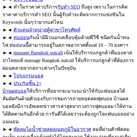
►◄ ทำใมราคาค่าบริการ
รับทำ SEO
ถึงสูง เพราะในการคิด
ราคาค่าบริการทำ SEO นั้นผู้รับทำจะคิดจากการแข่งขันใน
Keywords นั้นๆว่ายากแค่ไหน
►◄
ตัวแทนจำหน่ายตู้สาขาโทรศัพท์
►◄
ท่ออ่อน
กันน้ำมีผิวนอกเคลือบหุ้มด้วยพีวีซี ชนิดกันน้ำทน
ไฟ ท่ออ่อนนี้สามารถอยู่ในสภาพอากาศตั้งแต่ 10 – 70 องศาฯ
►◄
massage Bangkok outcall
เน้นให้บริการแก่ลูกค้าที่มองหาส
ปาไทยแท้ massage Bangkok outcall ให้บริการแก่ลูกค้าที่ต้องการ
ผ่อนคลายจากสภาะต่างๆในปัจจุบัน
►◄
โปรแกรมบอล
►◄
ประกันชั้น 2+
บ้านผลบอล
ให้บริการที่อยากจะมาแนะนำให้กับแฟนบอลได้
สัมผัสกันด้วยตัวเองกับการชมการถ่ายทอดสดฟุตบอล บ้านผล
บอลยังมีการอัพเดทข่าวสารล่าสุดจากวงการฟุตบอลมาให้ท่าน
ได้ติดตามกันอีกด้วย การันตีได้เลยว่าจะต้องถูกใจแฟนบอลอย่าง
แน่นอน
►◄
พัดลมไอน้ำช่วยลดอุณหภูมิในอากาศ
ลมที่ผ่านตัวพัดลม
จะเย็น การเคลื่อนย้ายทำได้โดยสะดวก ใช้งานง่ายเพียงแค่เติม