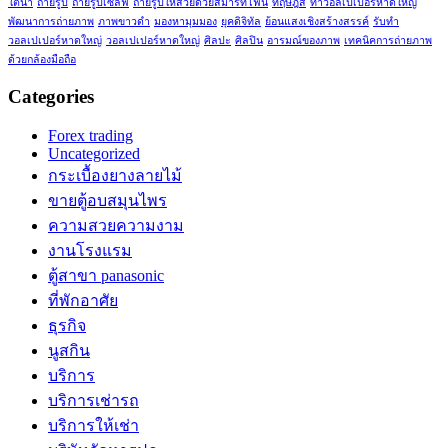
ใต้น้ำ
ถ่ายรูป
ถ่ายรูปเซลฟี่
ถ่ายรูปให้สวยด้วยสมาร์ทโฟน
ทฤษฎีสี
ทำวอลเปเปอร์หาดใหญ่
พัฒนาการถ่ายภาพ
ภาพขาวดำ
มองหามุมมอง
ยุคดิจิทัล
ย้อนแสงเชิงสร้างสรรค์
รับทำ
วอลเปเปอร์หาดใหญ่
วอลเปเปอร์หาดใหญ่
ศิลปะ
ศิลปิน
อารมณ์ของภาพ
เทคนิคการถ่ายภาพ
ด้วยกล้องมือถือ
Categories
Forex trading
Uncategorized
กระเบื้องยางลายไม้
ขายตู้อบสมุนไพร
ความสวยความงาม
งานโรงแรม
ตู้สาขา panasonic
ที่พักอาศัย
ธุรกิจ
นูสกิน
บริการ
บริการเช่ารถ
บริการให้เช่า