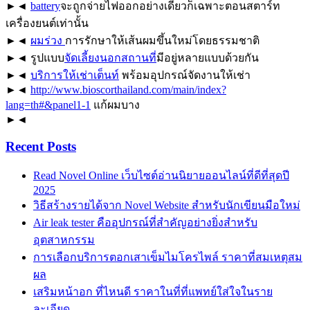
►◄
battery
จะถูกจ่ายไฟออกอย่างเดียวก็เฉพาะตอนสตาร์ท
เครื่องยนต์เท่านั้น
►◄
ผมร่วง
การรักษาให้เส้นผมขึ้นใหม่โดยธรรมชาติ
►◄ รูปแบบ
จัดเลี้ยงนอกสถานที่
มีอยู่หลายแบบด้วยกัน
►◄
บริการให้เช่าเต็นท์
พร้อมอุปกรณ์จัดงานให้เช่า
►◄
http://www.bioscorthailand.com/main/index?
lang=th#&panel1-1
แก้ผมบาง
►◄
Recent Posts
Read Novel Online เว็บไซต์อ่านนิยายออนไลน์ที่ดีที่สุดปี
2025
วิธีสร้างรายได้จาก Novel Website สำหรับนักเขียนมือใหม่
Air leak tester คืออุปกรณ์ที่สำคัญอย่างยิ่งสำหรับ
อุตสาหกรรม
การเลือกบริการตอกเสาเข็มไมโครไพล์ ราคาที่สมเหตุสม
ผล
เสริมหน้าอก ที่ไหนดี ราคาในที่ที่แพทย์ใส่ใจในราย
ละเอียด