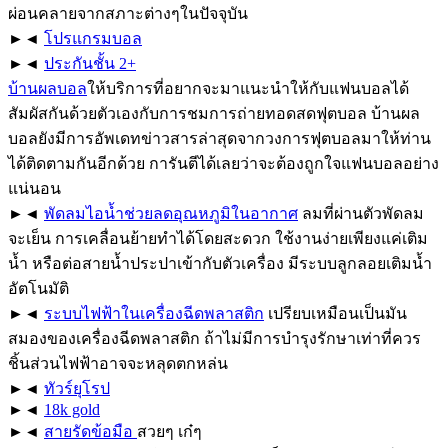
ผ่อนคลายจากสภาะต่างๆในปัจจุบัน
►◄
โปรแกรมบอล
►◄
ประกันชั้น 2+
บ้านผลบอล
ให้บริการที่อยากจะมาแนะนำให้กับแฟนบอลได้
สัมผัสกันด้วยตัวเองกับการชมการถ่ายทอดสดฟุตบอล บ้านผล
บอลยังมีการอัพเดทข่าวสารล่าสุดจากวงการฟุตบอลมาให้ท่าน
ได้ติดตามกันอีกด้วย การันตีได้เลยว่าจะต้องถูกใจแฟนบอลอย่าง
แน่นอน
►◄
พัดลมไอน้ำช่วยลดอุณหภูมิในอากาศ
ลมที่ผ่านตัวพัดลม
จะเย็น การเคลื่อนย้ายทำได้โดยสะดวก ใช้งานง่ายเพียงแค่เติม
น้ำ หรือต่อสายน้ำประปาเข้ากับตัวเครื่อง มีระบบลูกลอยเติมน้ำ
อัตโนมัติ
►◄
ระบบไฟฟ้าในเครื่องฉีดพลาสติก
เปรียบเหมือนเป็นมัน
สมองของเครื่องฉีดพลาสติก ถ้าไม่มีการบำรุงรักษาเท่าที่ควร
ชิ้นส่วนไฟฟ้าอาจจะหลุดตกหล่น
►◄
ทัวร์ยุโรป
►◄
18k gold
►◄
สายรัดข้อมือ
สวยๆ เก๋ๆ