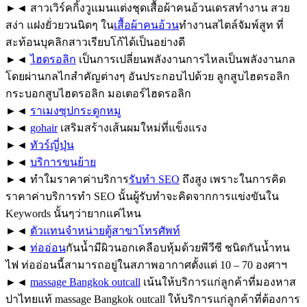
►◄ สาวเวิร์คกิ้งวูแมนแต่งชุดเสื้อผ้าคนอ้วนเดรสทำงาน สวย
สง่า แฝงยั่วยวนนิดๆ ใน
เสื้อผ้าคนอ้วน
ทำงานสไตล์จัมพ์สูท ที่
สะท้อนบุคลิกสาวเรียบโก้ได้เป็นอย่างดี
►◄
ไฮดรอลิก
เป็นการเปลี่ยนพลังงานการไหลเป็นพลังงานกล
โดยผ่านกลไกสำคัญต่างๆ อันประกอบไปด้วย ลูกสูบไฮดรอลิก
กระบอกสูบไฮดรอลิก มอเตอร์ไฮดรอลิก
►◄
ราเมงซุปกระดูกหมู
►◄
gohair
เสริมสร้างเส้นผมใหม่ที่แข็งแรง
►◄
ทัวร์ญี่ปุ่น
►◄
บริการขนย้าย
►◄ ทำใมราคาค่าบริการ
รับทำ SEO
ถึงสูง เพราะในการคิด
ราคาค่าบริการทำ SEO นั้นผู้รับทำจะคิดจากการแข่งขันใน
Keywords นั้นๆว่ายากแค่ไหน
►◄
ตัวแทนจำหน่ายตู้สาขาโทรศัพท์
►◄
ท่ออ่อน
กันน้ำมีผิวนอกเคลือบหุ้มด้วยพีวีซี ชนิดกันน้ำทน
ไฟ ท่ออ่อนนี้สามารถอยู่ในสภาพอากาศตั้งแต่ 10 – 70 องศาฯ
►◄
massage Bangkok outcall
เน้นให้บริการแก่ลูกค้าที่มองหาส
ปาไทยแท้ massage Bangkok outcall ให้บริการแก่ลูกค้าที่ต้องการ