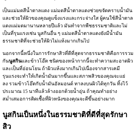
เป็นแม่มดสีน้ำตาลแดง แม่มดสีน้ำตาลแดงช่วยขจัดคราบน้ำมัน
และช่วยให้ผิวของคุณดูแข็งแรงและกระจ่างใส ผู้คนใช้สีน้ำตาล
แดงแม่มดมานานหลายปีแล้ว มันทำจากพืชธรรมชาติและไม่
เป็นที่รุนแรงเช่น นูสกินอื่น ๆ แม่มดสีน้ำตาลแดงยังมีน้ำมัน
ธรรมชาติที่จะช่วยให้ผิวไม่แห้งมากเกินไป
นอกจากนี้หนึ่งในการรักษาสิวที่ดีที่สุดจากธรรมชาติคือการรวม
กัน
นูสกิน
และข้าวโอ๊ต ชนิดของหน้ากากนี้จะทำความสะอาดผิว
และเป็นที่อ่อนโยน ถ้าผิวแห้งมากเกินไปเนื่องจากสารเคมี
รุนแรงจะทำให้เกิดน้ำมันมากขึ้นและสภาพสิวของคุณจะแย่
ลง รวมข้าวโอ๊ตกับน้ำมันอัลมอนด์ ทาลงบนผิวได้ทุกวัน ทิ้งไว้
ประมาณ 15 นาทีแล้วล้างออกด้วยน้ำอุ่น ถ้าคุณทำอย่าง
สม่ำเสมอการติดเชื้อที่ผิวหนังของคุณจะดีขึ้นอย่างมาก
นูสกินเป็นหนึ่งในธรรมชาติที่ดีที่สุดรักษา
สิว