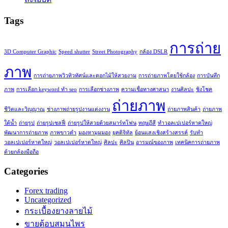
Tags
การถ่าย
3D Computer Graphic
Speed shutter
Street Photography
กล้อง DSLR
ภาพ
การถ่ายภาพวิวทิวทัศน์และดอกไม้ให้สวยงาม
การถ่ายภาพโดยใช้กล้อง
การบันทึก
ภาพ
การเลือก keyword ทำ seo
การเลือกช่างภาพ
ความเชื่อทางศาสนา
งานศิลปะ
ชิงโชค
ถ่ายภาพ
ชีวิตและวิญญาณ
ช่างภาพถ่ายรูปงานแต่งงาน
ถ่ายภาพสินค้า
ถ่ายภาพ
ใต้น้ำ
ถ่ายรูป
ถ่ายรูปเซลฟี่
ถ่ายรูปให้สวยด้วยสมาร์ทโฟน
ทฤษฎีสี
ทำวอลเปเปอร์หาดใหญ่
พัฒนาการถ่ายภาพ
ภาพขาวดำ
มองหามุมมอง
ยุคดิจิทัล
ย้อนแสงเชิงสร้างสรรค์
รับทำ
วอลเปเปอร์หาดใหญ่
วอลเปเปอร์หาดใหญ่
ศิลปะ
ศิลปิน
อารมณ์ของภาพ
เทคนิคการถ่ายภาพ
ด้วยกล้องมือถือ
Categories
Forex trading
Uncategorized
กระเบื้องยางลายไม้
ขายตู้อบสมุนไพร