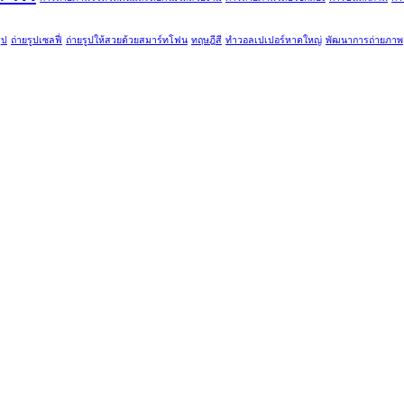
ูป
ถ่ายรูปเซลฟี่
ถ่ายรูปให้สวยด้วยสมาร์ทโฟน
ทฤษฎีสี
ทำวอลเปเปอร์หาดใหญ่
พัฒนาการถ่ายภาพ