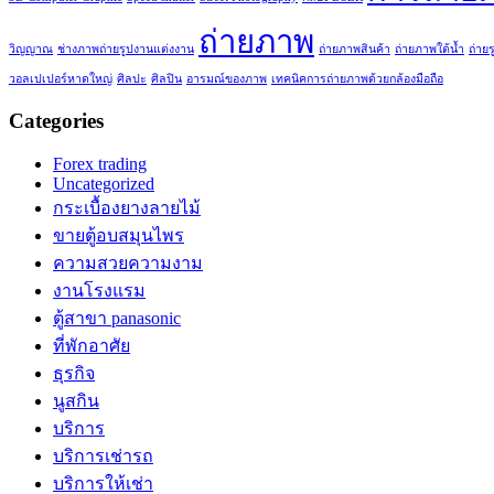
ถ่ายภาพ
วิญญาณ
ช่างภาพถ่ายรูปงานแต่งงาน
ถ่ายภาพสินค้า
ถ่ายภาพใต้น้ำ
ถ่ายร
วอลเปเปอร์หาดใหญ่
ศิลปะ
ศิลปิน
อารมณ์ของภาพ
เทคนิคการถ่ายภาพด้วยกล้องมือถือ
Categories
Forex trading
Uncategorized
กระเบื้องยางลายไม้
ขายตู้อบสมุนไพร
ความสวยความงาม
งานโรงแรม
ตู้สาขา panasonic
ที่พักอาศัย
ธุรกิจ
นูสกิน
บริการ
บริการเช่ารถ
บริการให้เช่า