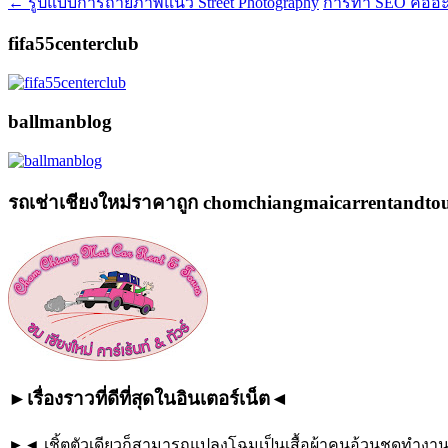
←
รูปแบบการถ่ายภาพแนว Street Photography
การทำ SEO คืออ
fifa55centerclub
ballmanblog
รถเช่าเชียงใหม่ราคาถูก chomchiangmaicarrentandto
►เรื่องราวที่ดีที่สุดในอินเตอร์เน็ต◄
►◄ เชิ้ตตัวเดียวก็สามารถแปลงโฉมเป็นเสื้อผ้าคนอ้วนชุดทำงานได