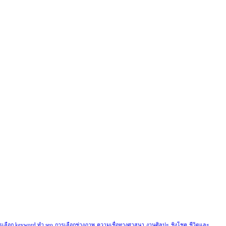
รเลือก keyword ทำ seo
การเลือกช่างภาพ
ความเชื่อทางศาสนา
งานศิลปะ
ชิงโชค
ชีวิตและ