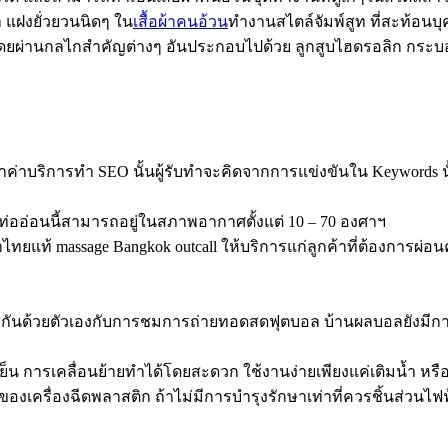
 แฝงยั่วยวนนิดๆ ใน
เสื้อผ้าคนอ้วน
ทำงานสไตล์จัมพ์สูท ที่สะท้อนบุค
ดยผ่านกลไกสำคัญต่างๆ อันประกอบไปด้วย ลูกสูบไฮดรอลิก กระบ
ค่าบริการทำ SEO นั้นผู้รับทำจะคิดจากการแข่งขันใน Keywords น
ฟ ท่ออ่อนนี้สามารถอยู่ในสภาพอากาศตั้งแต่ 10 – 70 องศาฯ
ไทยแท้ massage Bangkok outcall ให้บริการแก่ลูกค้าที่ต้องการผ
สกันด้วยตัวเองกับการชมการถ่ายทอดสดฟุตบอล บ้านผลบอลยังมีก
ย็น การเคลื่อนย้ายทำได้โดยสะดวก ใช้งานง่ายเพียงแค่เติมน้ำ หรือ
องเครื่องฉีดพลาสติก ถ้าไม่มีการบำรุงรักษาเท่าที่ควรชิ้นส่วน