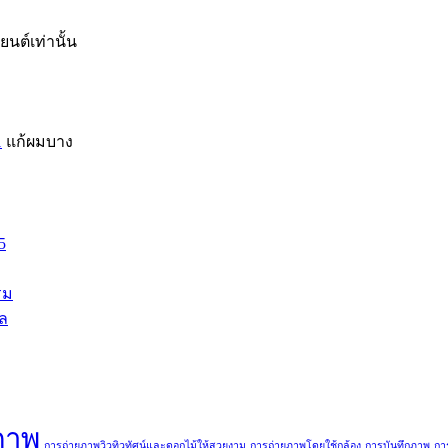
นต์เท่านั้น
1
แก้ผมบาง
5
รม
ล
ภาพ
การถ่ายภาพวิวทิวทัศน์และดอกไม้ให้สวยงาม
การถ่ายภาพโดยใช้กล้อง
การบันทึกภาพ
กา