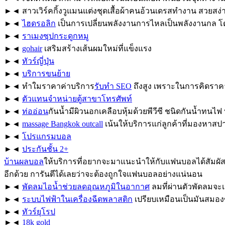
►◄ สาวเวิร์คกิ้งวูแมนแต่งชุดเสื้อผ้าคนอ้วนเดรสทำงาน สวยสง่า
►◄
ไฮดรอลิก
เป็นการเปลี่ยนพลังงานการไหลเป็นพลังงานกล โ
►◄
ราเมงซุปกระดูกหมู
►◄
gohair
เสริมสร้างเส้นผมใหม่ที่แข็งแรง
►◄
ทัวร์ญี่ปุ่น
►◄
บริการขนย้าย
►◄ ทำใมราคาค่าบริการ
รับทำ SEO
ถึงสูง เพราะในการคิดราคา
►◄
ตัวแทนจำหน่ายตู้สาขาโทรศัพท์
►◄
ท่ออ่อน
กันน้ำมีผิวนอกเคลือบหุ้มด้วยพีวีซี ชนิดกันน้ำทนไ
►◄
massage Bangkok outcall
เน้นให้บริการแก่ลูกค้าที่มองหาสปา
►◄
โปรแกรมบอล
►◄
ประกันชั้น 2+
บ้านผลบอล
ให้บริการที่อยากจะมาแนะนำให้กับแฟนบอลได้สัมผั
อีกด้วย การันตีได้เลยว่าจะต้องถูกใจแฟนบอลอย่างแน่นอน
►◄
พัดลมไอน้ำช่วยลดอุณหภูมิในอากาศ
ลมที่ผ่านตัวพัดลมจะเ
►◄
ระบบไฟฟ้าในเครื่องฉีดพลาสติก
เปรียบเหมือนเป็นมันสมองข
►◄
ทัวร์ยุโรป
►◄
18k gold