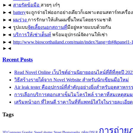
►◄
สายรัดข้อมือ
สวยๆ เก๋ๆ
►◄
battery
จะถูกจ่ายไฟออกอย่างเดียวก็เฉพาะตอนสตาร์ทเครื่องย
►◄
ผมร่วง
การรักษาให้เส้นผมขึ้นใหม่โดยธรรมชาติ
►◄ รูปแบบ
จัดเลี้ยงนอกสถานที่
มีอยู่หลายแบบด้วยกัน
►◄
บริการให้เช่าเต็นท์
พร้อมอุปกรณ์จัดงานให้เช่า
►◄
http://www.bioscorthailand.com/main/index?lang=th#&panel1-
►◄
Recent Posts
Read Novel Online เว็บไซต์อ่านนิยายออนไลน์ที่ดีที่สุดปี 202
วิธีสร้างรายได้จาก Novel Website สำหรับนักเขียนมือใหม่
Air leak tester คืออุปกรณ์ที่สำคัญอย่างยิ่งสำหรับอุตสาหกร
การเลือกบริการตอกเสาเข็มไมโครไพล์ ราคาที่สมเหตุสมผ
เสริมหน้าอก ที่ไหนดี ราคาในที่ที่แพทย์ใส่ใจในรายละเอียด
Tags
การถ่าย
3D Computer Graphic
Speed shutter
Street Photography
กล้อง DSLR