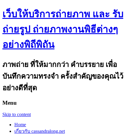
เว็บให้บริการถ่ายภาพ และ รับ
ถ่ายรูป ถ่ายภาพงานพิธีต่างๆ
อย่างพิถีพิถัน
ภาพถ่าย ที่ให้มากกว่า คำบรรยาย เพื่อ
บันทึกความทรงจำ ครั้งสำคัญของคุณไว้
อย่างดีที่สุด
Menu
Skip to content
Home
เกี่ยวกับ cassandralong.net