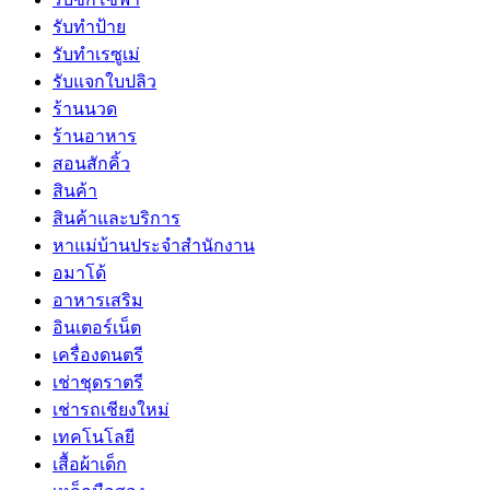
รับทำป้าย
รับทำเรซูเม่
รับแจกใบปลิว
ร้านนวด
ร้านอาหาร
สอนสักคิ้ว
สินค้า
สินค้าและบริการ
หาแม่บ้านประจำสำนักงาน
อมาโด้
อาหารเสริม
อินเตอร์เน็ต
เครื่องดนตรี
เช่าชุดราตรี
เช่ารถเชียงใหม่
เทคโนโลยี
เสื้อผ้าเด็ก