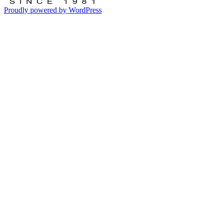
Proudly powered by WordPress