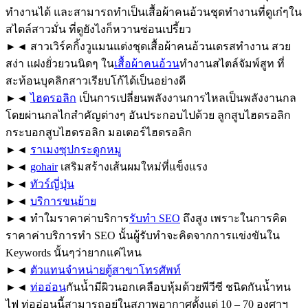
ทำงานได้ และสามารถทำเป็นเสื้อผ้าคนอ้วนชุดทำงานที่ดูเก๋ๆใน
สไตล์สาวมั่น ที่ดูยังไงก็หวานซ่อนเปรี้ยว
►◄ สาวเวิร์คกิ้งวูแมนแต่งชุดเสื้อผ้าคนอ้วนเดรสทำงาน สวย
สง่า แฝงยั่วยวนนิดๆ ใน
เสื้อผ้าคนอ้วน
ทำงานสไตล์จัมพ์สูท ที่
สะท้อนบุคลิกสาวเรียบโก้ได้เป็นอย่างดี
►◄
ไฮดรอลิก
เป็นการเปลี่ยนพลังงานการไหลเป็นพลังงานกล
โดยผ่านกลไกสำคัญต่างๆ อันประกอบไปด้วย ลูกสูบไฮดรอลิก
กระบอกสูบไฮดรอลิก มอเตอร์ไฮดรอลิก
►◄
ราเมงซุปกระดูกหมู
►◄
gohair
เสริมสร้างเส้นผมใหม่ที่แข็งแรง
►◄
ทัวร์ญี่ปุ่น
►◄
บริการขนย้าย
►◄ ทำใมราคาค่าบริการ
รับทำ SEO
ถึงสูง เพราะในการคิด
ราคาค่าบริการทำ SEO นั้นผู้รับทำจะคิดจากการแข่งขันใน
Keywords นั้นๆว่ายากแค่ไหน
►◄
ตัวแทนจำหน่ายตู้สาขาโทรศัพท์
►◄
ท่ออ่อน
กันน้ำมีผิวนอกเคลือบหุ้มด้วยพีวีซี ชนิดกันน้ำทน
ไฟ ท่ออ่อนนี้สามารถอยู่ในสภาพอากาศตั้งแต่ 10 – 70 องศาฯ