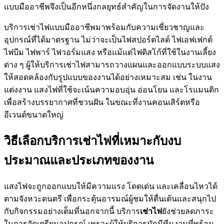
แบบมืออาชีพจึงเป็นอีกหนึ่งกลยุทธ์สำคัญในการจัดงานให้ปัง
บริการเช่าไฟแบบมืออาชีพมาพร้อมกับความเชี่ยวชาญและ
อุปกรณ์ที่ได้มาตรฐาน ไม่ว่าจะเป็นไฟสปอร์ตไลต์ ไฟเอฟเฟกต์
ไฟบีม ไฟพาร์ ไฟวอร์มแสง หรือแม้แต่ไฟดิสโก้ที่ใช้ในงานเลี้ยง
ต่าง ๆ ผู้ให้บริการเช่าไฟสามารถวางแผนและออกแบบระบบแสง
ให้สอดคล้องกับรูปแบบของงานได้อย่างเหมาะสม เช่น ในงาน
แต่งงาน แสงไฟที่ใช้จะเน้นความอบอุ่น อ่อนโยน และโรแมนติก
เพื่อสร้างบรรยากาศที่ชวนฝัน ในขณะที่งานคอนเสิร์ตหรือ
อีเวนต์ขนาดใหญ่
วิธีเลือกบริการเช่าไฟที่เหมาะกับงบ
ประมาณและประเภทของงาน
แสงไฟจะถูกออกแบบให้มีความแรง โดดเด่น และเคลื่อนไหวได้
ตามจังหวะดนตรี เพื่อกระตุ้นอารมณ์ผู้ชมให้ตื่นเต้นและสนุกไป
กับกิจกรรมอย่างเต็มที่นอกจากนี้ บริการ
เช่าไฟ
ยังช่วยลดภาระ
ในการจัดเตรียมอุปกรณ์ เพราะผู้ให้บริการมักมีทีมงานที่พร้อม