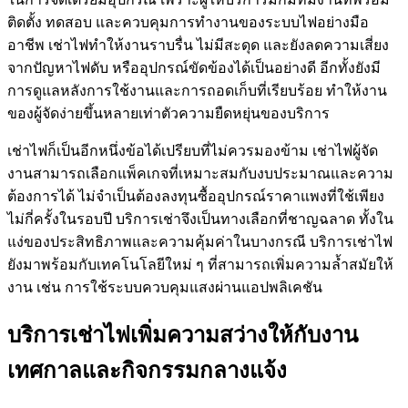
ติดตั้ง ทดสอบ และควบคุมการทำงานของระบบไฟอย่างมือ
อาชีพ เช่าไฟทำให้งานราบรื่น ไม่มีสะดุด และยังลดความเสี่ยง
จากปัญหาไฟดับ หรืออุปกรณ์ขัดข้องได้เป็นอย่างดี อีกทั้งยังมี
การดูแลหลังการใช้งานและการถอดเก็บที่เรียบร้อย ทำให้งาน
ของผู้จัดง่ายขึ้นหลายเท่าตัวความยืดหยุ่นของบริการ
เช่าไฟก็เป็นอีกหนึ่งข้อได้เปรียบที่ไม่ควรมองข้าม เช่าไฟผู้จัด
งานสามารถเลือกแพ็คเกจที่เหมาะสมกับงบประมาณและความ
ต้องการได้ ไม่จำเป็นต้องลงทุนซื้ออุปกรณ์ราคาแพงที่ใช้เพียง
ไม่กี่ครั้งในรอบปี บริการเช่าจึงเป็นทางเลือกที่ชาญฉลาด ทั้งใน
แง่ของประสิทธิภาพและความคุ้มค่าในบางกรณี บริการเช่าไฟ
ยังมาพร้อมกับเทคโนโลยีใหม่ ๆ ที่สามารถเพิ่มความล้ำสมัยให้
งาน เช่น การใช้ระบบควบคุมแสงผ่านแอปพลิเคชัน
บริการเช่าไฟเพิ่มความสว่างให้กับงาน
เทศกาลและกิจกรรมกลางแจ้ง