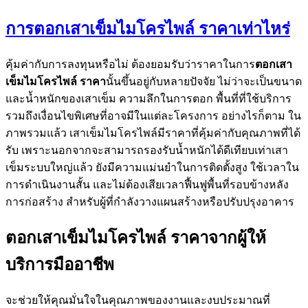
การตอกเสาเข็มไมโครไพล์ ราคาเท่าไหร่
คุ้มค่ากับการลงทุนหรือไม่ ต้องยอมรับว่าราคาในการ
ตอกเสา
เข็มไมโครไพล์ ราคา
นั้นขึ้นอยู่กับหลายปัจจัย ไม่ว่าจะเป็นขนาด
และน้ำหนักของเสาเข็ม ความลึกในการตอก พื้นที่ที่ใช้บริการ
รวมถึงเงื่อนไขพิเศษที่อาจมีในแต่ละโครงการ อย่างไรก็ตาม ใน
ภาพรวมแล้ว เสาเข็มไมโครไพล์มีราคาที่คุ้มค่ากับคุณภาพที่ได้
รับ เพราะนอกจากจะสามารถรองรับน้ำหนักได้ดีเทียบเท่าเสา
เข็มระบบใหญ่แล้ว ยังมีความแม่นยำในการติดตั้งสูง ใช้เวลาใน
การดำเนินงานสั้น และไม่ต้องเสียเวลาฟื้นฟูพื้นที่รอบข้างหลัง
การก่อสร้าง สำหรับผู้ที่กำลังวางแผนสร้างหรือปรับปรุงอาคาร
ตอกเสาเข็มไมโครไพล์ ราคาจากผู้ให้
บริการมืออาชีพ
จะช่วยให้คุณมั่นใจในคุณภาพของงานและงบประมาณที่