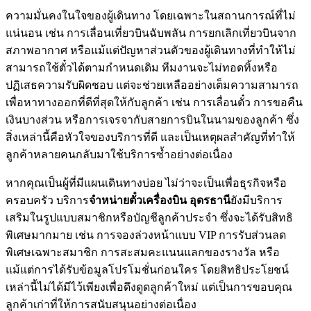
ความมั่นคงในใจของผู้เดินทาง โดยเฉพาะในสถานการณ์ที่ไม่
แน่นอน เช่น การเลื่อนเที่ยวบินฉับพลัน การยกเลิกเที่ยวบินจาก
สภาพอากาศ หรือแม้แต่ปัญหาส่วนตัวของผู้เดินทางที่ทำให้ไม่
สามารถใช้ตั๋วได้ตามกำหนดเดิม ทีมงานจะไม่ทอดทิ้งหรือ
ปฏิเสธความรับผิดชอบ แต่จะช่วยเหลืออย่างเต็มความสามารถ
เพื่อหาทางออกที่ดีที่สุดให้กับลูกค้า เช่น การเลื่อนตั๋ว การขอคืน
เงินบางส่วน หรือการเจรจากับสายการบินในนามของลูกค้า ซึ่ง
สิ่งเหล่านี้คือหัวใจของบริการที่ดี และเป็นเหตุผลสำคัญที่ทำให้
ลูกค้าหลายคนกลับมาใช้บริการซ้ำอย่างต่อเนื่อง
หากคุณเป็นผู้ที่มีแผนเดินทางบ่อย ไม่ว่าจะเป็นเพื่อธุรกิจหรือ
ครอบครัว บริการ
จำหน่ายตั๋วเครื่องบิน อุดรธานี
ยังมีบริการ
เสริมในรูปแบบสมาชิกหรือบัญชีลูกค้าประจำ ซึ่งจะได้รับสิทธิ
พิเศษมากมาย เช่น การจองล่วงหน้าแบบ VIP การรับส่วนลด
พิเศษเฉพาะสมาชิก การสะสมคะแนนแลกของรางวัล หรือ
แม้แต่การได้รับข้อมูลโปรโมชั่นก่อนใคร โดยสิทธิประโยชน์
เหล่านี้ไม่ได้มีไว้เพียงเพื่อดึงดูดลูกค้าใหม่ แต่เป็นการขอบคุณ
ลูกค้าเก่าที่ให้การสนับสนุนอย่างต่อเนื่อง